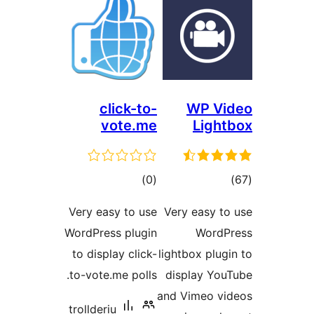
click-to-
WP V
vote.me
Lig
גים
דרוגים
)
(0
Very easy to use
Very easy 
WordPress plugin
Word
to display click-
lightbox pl
to-vote.me polls.
display Y
and Vimeo 
trollderiu