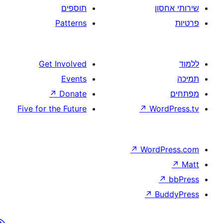
וספים
Pattern
Get Involve
Event
↗
Donat
Five for the Futur