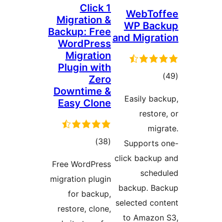
1
Migra
Backup:
Word
Mig
Plugi
Downt
Easy 
ים
Free Wo
migration
for 
restore