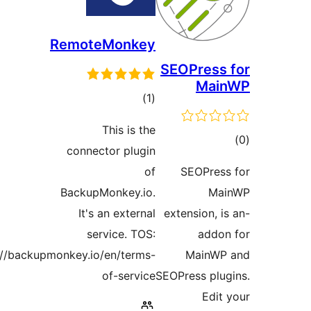
RemoteMonkey
SEOPres
Ma
דרוגים
)
(1
This is the
ם
connector plugin
of
SEOPre
BackupMonkey.io.
M
It's an external
extension,
service. TOS:
add
https://backupmonkey.io/en/terms-
MainW
of-service
SEOPress pl
Edi