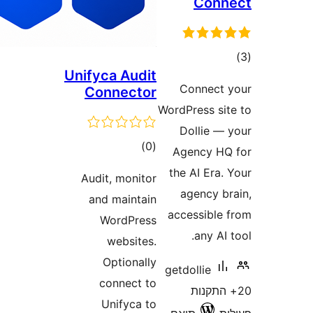
Con
ם
Unifyca Audit
Connec
Connector
WordPress s
Dollie 
דרוגים
)
(0
Agency 
the AI Er
Audit, monitor
agency 
and maintain
accessibl
WordPress
any A
websites.
Optionally
getdollie
connect to
התקנות
Unifyca to