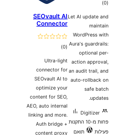
ם
SEOvault AI
Let AI upda
Connector
ma
WordPres
Aura's guar
דרוגים
)
(0
optiona
Ultra-light
action app
connector for
an audit tra
SEOvault AI to
auto-rollb
optimize your
safe
content for SEO,
up
AEO, auto internal
Digiti
linking and more.
פחות מ-10 התקנות
Auth bridge +
תואם
content proxy