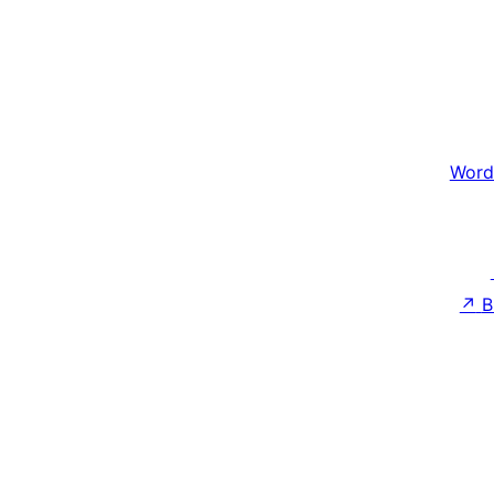
Word
↗
B