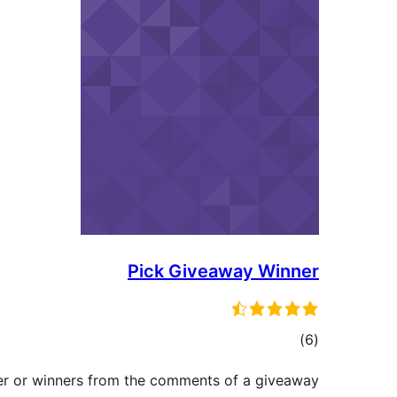
Pick Giveaway Winner
דרוגים
)
(6
er or winners from the comments of a giveaway