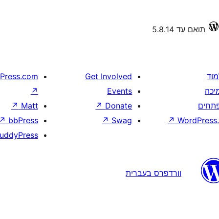
תואם עד 5.8.14
מוד
Get Involved
Press.com
יכה
Events
↗
תחים
Donate
↗
Matt
↗
↗
bbPress
↗
Swag
↗
WordPress.
uddyPress
וורדפרס בעברית