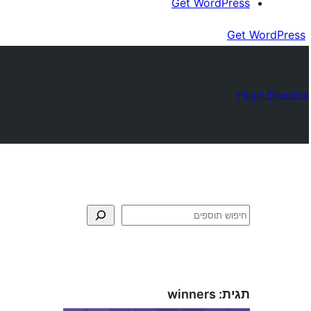
Get WordPress
Get WordPress
Plugin Directory
חיפוש
תגית:
winners