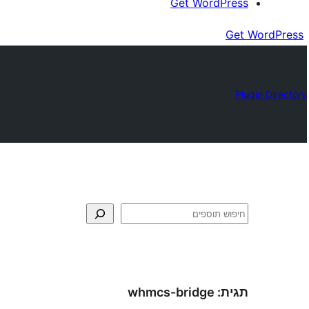
Get WordPress
Get WordPress
Plugin Directory
חיפוש
תגית:
whmcs-bridge