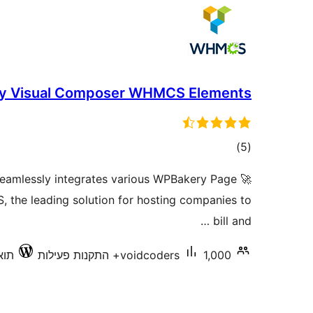
y Visual Composer WHMCS Elements
דרוגים
)
(5
n seamlessly integrates various WPBakery Page
 the leading solution for hosting companies to
bill and …
1,000+ התקנות פעילות
voidcoders
תואם 