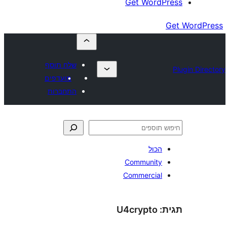
Get Wor
שלח תוסף
מועדפים
התחברות
כול
Communit
Commercia
U4crypto