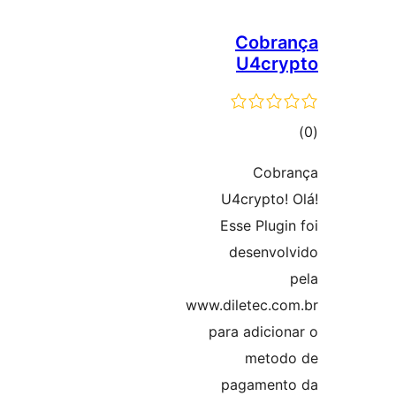
Cobr
U4cr
ם
Cob
U4crypto
Esse Plu
desenv
www.diletec.
para adici
meto
pagamen