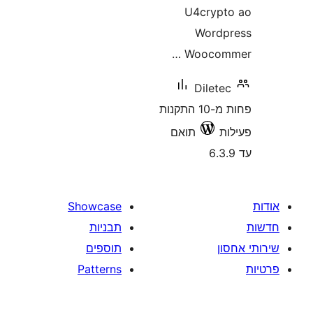
U4cry
Word
Wooco
Dile
פחות מ-10 התקנות
תואם
Showcase
תבניות
תוספים
Patterns