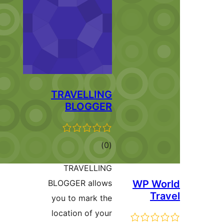
TRAVELL
BLOG
גים
TRAVEL
BLOGGER al
you to mar
location of