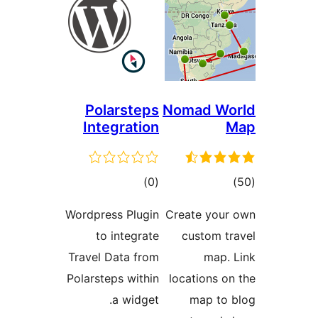
Polars
Integra
גים
Wordpress P
to inte
Travel Data
Polarsteps w
a wi