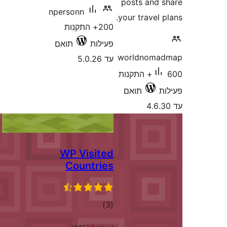
npersonn
20+ התקנות
ת
תואם
WP Vis
Count
גים