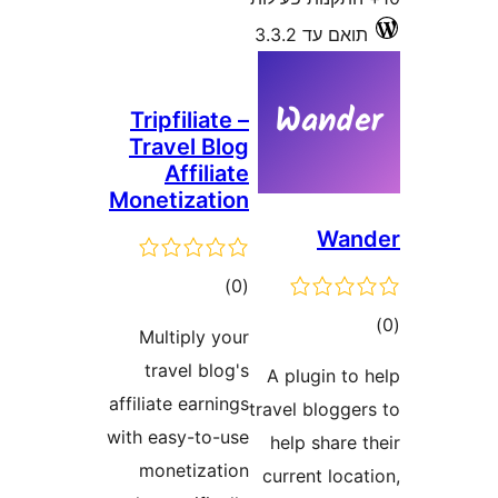
Tripfili
Travel 
Affi
Monetiza
גים
Multiply
travel b
affiliate ear
with easy-t
monetiz