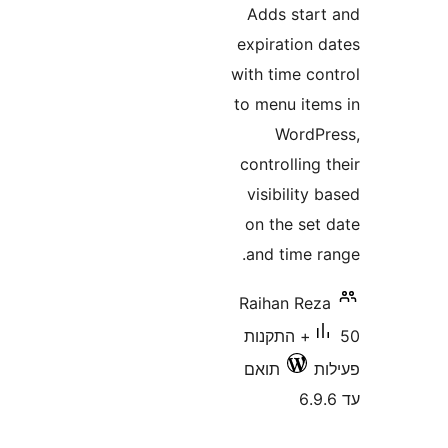
Adds sta
expiration
with time c
to menu it
Word
controllin
visibilit
on the se
and time 
Raihan Re
50+ התקנות
תואם