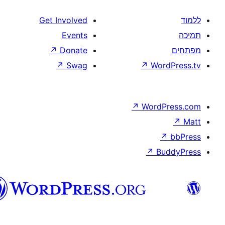
Get Involved
Events
↗
Donate
↗
Swag
↗
W
↗
Wor
↗
וורדפרס
בעברית