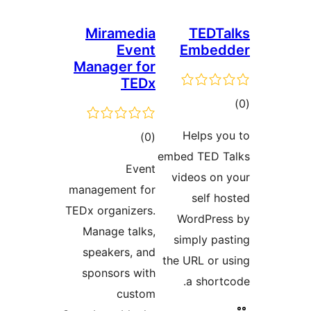
Miramedia
TED
Event
Embe
Manager for
TEDx
ם
Helps 
דרוגים
)
(0
embed TED
Event
videos o
management for
self 
TEDx organizers.
WordPr
Manage talks,
simply p
speakers, and
the URL or
sponsors with
a shor
custom