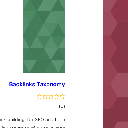
Backlinks Taxonomy
דרוגים
)
(0
link building, for SEO and for a