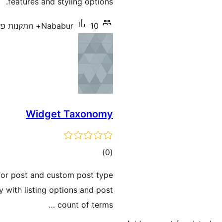
features and styling options.
10+ התקנות פעילות
Nababur
Widget Taxonomy
דרוגים
)
(0
or post and custom post type
with listing options and post
count of terms …