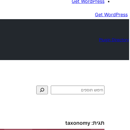
Get WordPress
Get WordPress
Plugin Directory
חיפוש
תגית:
taxonomy