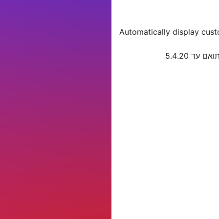
Automatically display cus
ואם עד 5.4.20