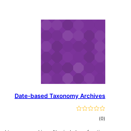
Date-based Taxonomy Archives
דרוגים
)
(0