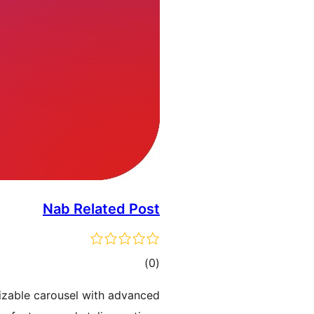
Nab Related Post
דרוגים
)
(0
mizable carousel with advanced