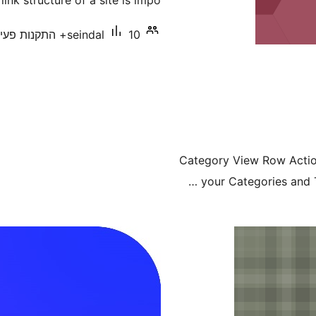
ink structure of a site is impo …
10+ התקנות פעילות
seindal
Category View Row Action 
your Categories and T