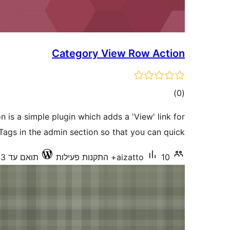
Category View Row Action
דרוגים
)
(0
is a simple plugin which adds a 'View' link for
ags in the admin section so that you can quick …
10+ התקנות פעילות
aizatto
תואם עד 3