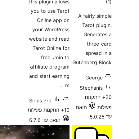
ם
This plugin allows
you to use Tarot
A fairly
Online app on
Tarot 
your WordPress
Gener
website and read
thre
Tarot Online for
sprea
free. Join to
Gutenberg 
affiliate program
and start earning
Geor
m …
Stephan
התקנות
Sirius Pro
תואם
10+ התקנות פעילות
תואם עד 6.7.6