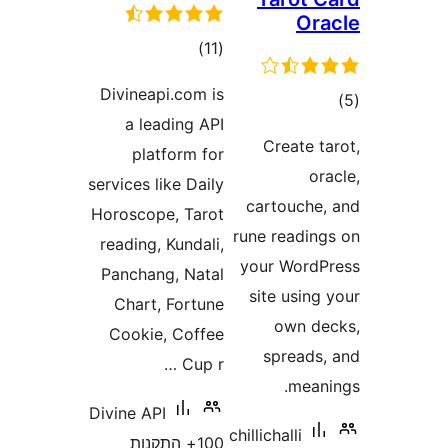
O
דרוגים
)
(11
Divineapi.com is
ם
a leading API
Create
platform for
services like Daily
cartouch
Horoscope, Tarot
rune readi
reading, Kundali,
your Wor
Panchang, Natal
site usi
Chart, Fortune
own 
Cookie, Coffee
spread
Cup r …
mea
Divine API
chillichalli
100+ התקנות