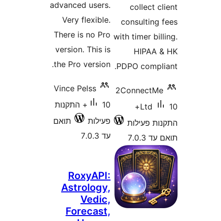
advanced users.
collect
Very flexible.
consultin
There is no Pro
with timer b
version. This is
HIPA
the Pro version.
PDPO comp
Vince Pelss
2Connect
10+ התקנות
10+
Ltd
פעילות
תואם
 פעילות
עד 7.0.3
7.0
RoxyAPI:
Astrology,
Vedic,
Forecast,