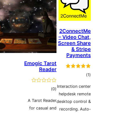
2Conne
– Video 
Screen 
& S
Paym
Emogic Tarot
Reader
ם
Interaction
דרוגים
)
(0
helpdesk 
A Tarot Reader
desktop con
for casual and
recording.