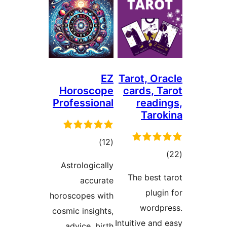
EZ
Tarot, O
Horoscope
cards, 
Professional
read
Tar
דרוגים
)
(12
גים
Astrologically
The best
accurate
plu
horoscopes with
word
cosmic insights,
Intuitive a
advice, birth