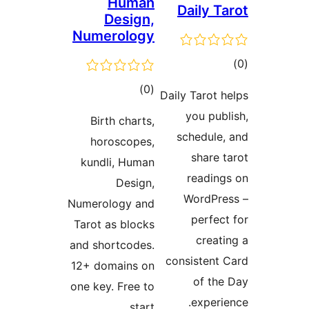
Human
Daily 
Design,
Numerology
ם
דרוגים
)
(0
Daily Tarot
you pu
Birth charts,
schedul
horoscopes,
share
kundli, Human
readi
Design,
WordP
Numerology and
perfe
Tarot as blocks
crea
and shortcodes.
consisten
12+ domains on
of t
one key. Free to
exper
start.