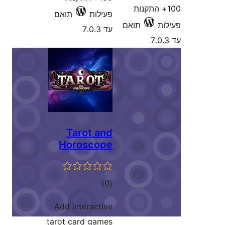
+ התקנות
פעילות
תואם
תואם
עד 7.0.3
Tarot and
Horoscope
דרוגים
)
(0
Add interactive
tarot card games