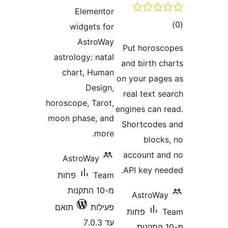
Elementor
ם
widgets for
AstroWay
Put horo
astrology: natal
and birth 
chart, Human
on your pa
Design,
real text
horoscope, Tarot,
engines can
moon phase, and
Shortcod
more.
bloc
account 
AstroWay
API key n
Team
פחות
מ-10 התקנות
AstroW
פעילות
תואם
פחות
עד 7.0.3
10 התקנות