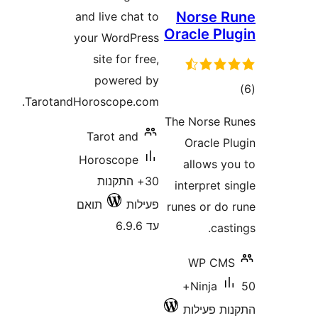
Norse
and live chat to
Oracle P
your WordPress
site for free,
powered by
ם
TarotandHoroscope.com.
The Norse
Tarot and
Oracle 
Horoscope
allows 
30+ התקנות
interpret
פעילות
תואם
runes or d
עד 6.9.6
ca
WP C
50+
Ninja
 פעילות