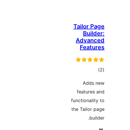
Tail
B
Ad
F
A
fea
functio
the Ta