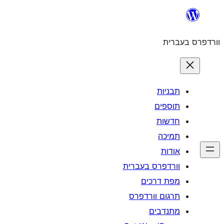
וורדפר
מ
תרגו