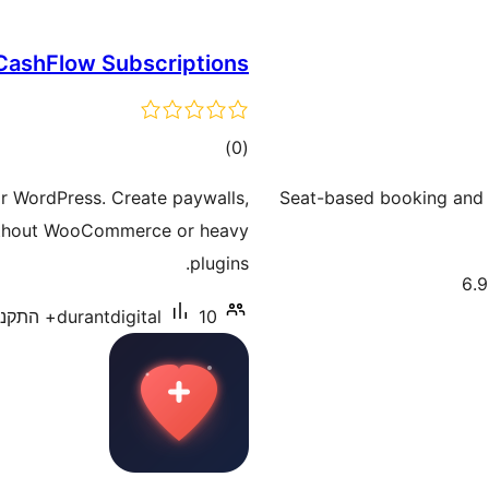
CashFlow Subscriptions
דרוגים
)
(0
or WordPress. Create paywalls,
Seat-based booking and t
ithout WooCommerce or heavy
plugins.
10+ התקנות פעילות
durantdigital