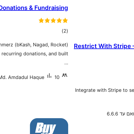
Donations & Fundraising
דרוגים
)
(2
ommerz (bKash, Nagad, Rocket)
Restrict With Stripe
…
10+ התקנות פעילות
Md. Amdadul Haque
Integrate with Stripe to s
ם עד 6.6.6