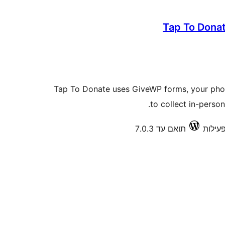
Tap To Dona
Tap To Donate uses GiveWP forms, your phon
to collect in-person
תואם עד 7.0.3