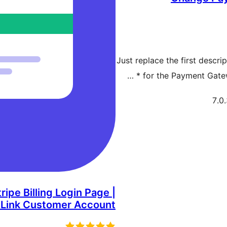
Just replace the first descr
for the Payment Gate
ripe Billing Login Page |
 Link Customer Account