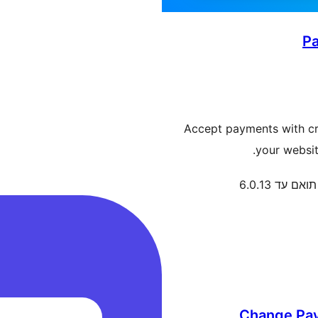
Pa
Accept payments with cr
your websi
תואם עד 6.0.13
Change Pa