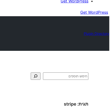
Get WordPress
Get WordPress
Plugin Directory
חיפוש
תגית:
stripe