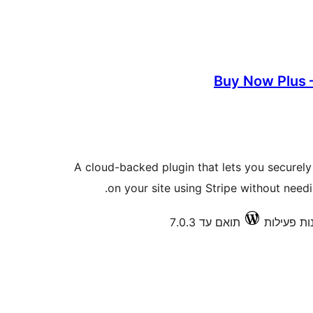
Buy Now Plus 
A cloud-backed plugin that lets you securel
on your site using Stripe without needin
תואם עד 7.0.3