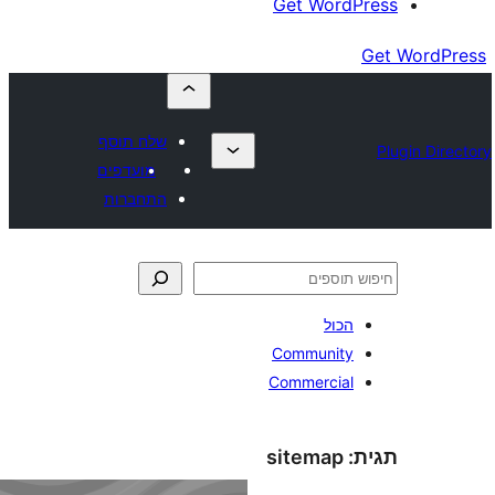
Get Wor
שלח תוסף
מועדפים
התחברות
ול
Communit
Commerci
sitemap