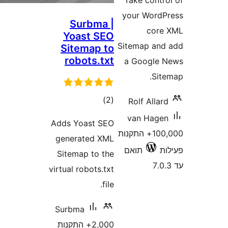
Take con
your Wor
Surbma |
co
Yoast SEO
Sitemap a
Sitemap to
robots.txt
a Googl
S
דרוגים
)
(2
Rolf All
van Ha
Adds Yoast SEO
100,000+ התקנות
generated XML
תואם
Sitemap to the
virtual robots.txt
file.
Surbma
2,000+ התקנות