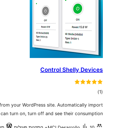
Control Shelly Devices
דרוגים
)
(1
 from your WordPress site. Automatically import
can turn on, turn off and see their consumption.
10+ התקנות פעילות
MCI Desarrollo
תואם