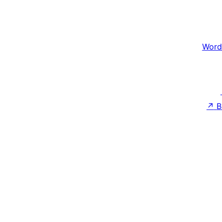
Word
↗
B