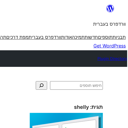
לדלג
לתוכן
וורדפרס בעברית
תבניות
תוספים
חדשות
תמיכה
אודות
וורדפרס בעברית
מפת דרכים
תרג
Get WordPress
Plugin Directory
חיפוש
תגית:
shelly