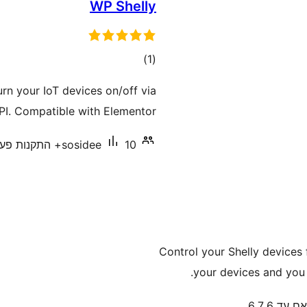
WP Shelly
דרוגים
)
(1
rn your IoT devices on/off via
PI. Compatible with Elementor.
10+ התקנות פעילות
sosidee
Control your Shelly devices
your devices and you 
 עד 6.7.6