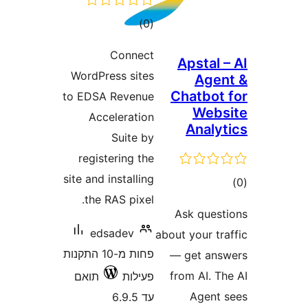
דרוגים
)
(0
Connect
Apstal
WordPress sites
Ag
Chatbo
to EDSA Revenue
Web
Acceleration
Anal
Suite by
registering the
site and installing
ם
the RAS pixel.
Ask que
edsadev
about your 
פחות מ-10 התקנות
— get a
from AI. 
פעילות
תואם
Agen
עד 6.9.5