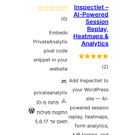
Inspect
AI-Pow
דרוגים
)
(0
Se
Re
Embeds
Heatma
PrivateAnalytix
Anal
pixel code
snippet in your
ם
website.
Add Inspect
your Wor
privateanalytix
site
פחות מ-10
powered s
התקנות פעילות
replay, hea
תואם עד 5.6.17
form ana
A/B testin