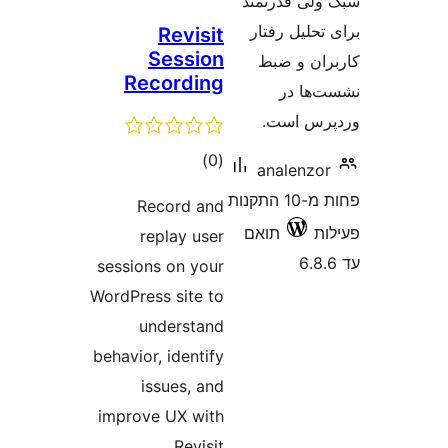
ی قدرتمند
لیل رفتار
Revisit
Session
ن و ضبط
Recording
ا در
 است.
דרוגים
)
(0
analenz
פחות מ-10 התקנות
Record and
תואם
replay user
sessions on your
WordPress site to
understand
behavior, identify
issues, and
improve UX with
Revisit.