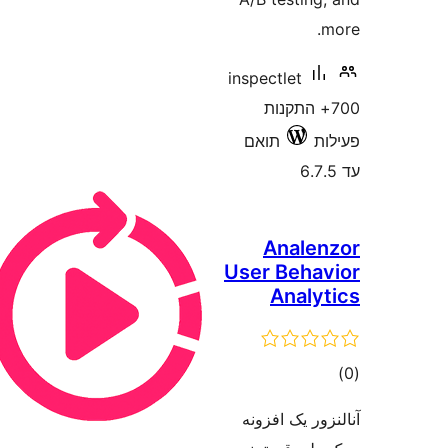
inspectlet
+ התקנות
תואם
Anal
User Beh
Anal
ם
ر یک افزونه