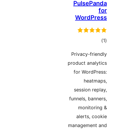
PulseP
WordP
ם
Privacy-fr
product ana
for Word
hea
session 
funnels, b
monito
alerts,
managemen