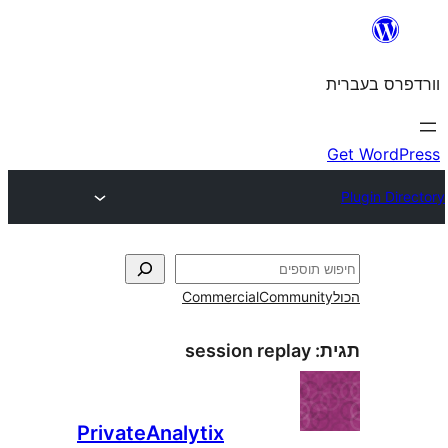
Commercial
Commun
session replay
PrivateAnalytix