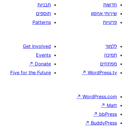
תבניות
תוספים
Patterns
Get Involved
Events
↗
Donate
Five for the Future
↗
W
↗
Wor
↗