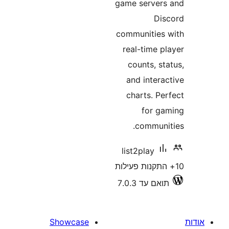
game serve
D
communitie
real-time 
counts, 
and inter
charts. P
for 
commun
list2play
 עד 7.0.3
Showcase