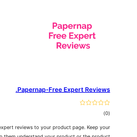
Papernap‑Free Expert Reviews.
דרוגים
)
(0
 expert reviews to your product page. Keep your
p them understand your product or the product