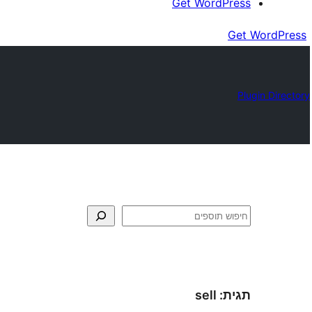
Get WordPress
Get WordPress
Plugin Directory
חיפוש
תגית:
sell