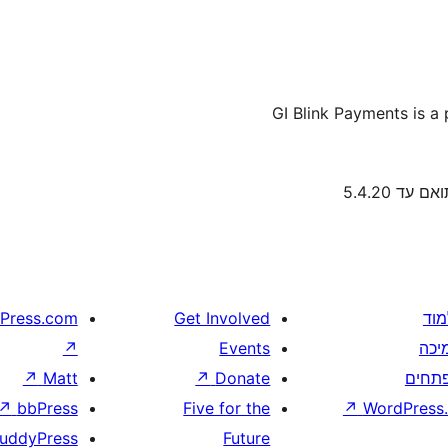
GI Blink Payments is a
אם עד 5.4.20
מוד
Get Involved
Press.com
יכה
Events
↗
תחים
Donate
↗
Matt
↗
↗
bbPress
Five for the
↗
WordPress.
uddyPress
Future