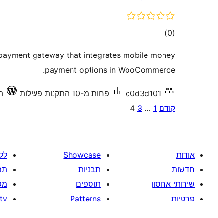
דרוגים
)
(0
 payment gateway that integrates mobile money
payment options in WooCommerce.
c0d3d101
פחות מ-10 התקנות פעילות
תו
Posts
קודם
1
…
3
4
pagination
אודות
Showcase
לל
חדשות
תבניות
תמ
שירותי אחסון
תוספים
מפ
פרטיות
Patterns
tv