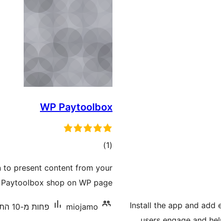
WP Paytoolbox
דרוגים
)
(1
 to present content from your
 Paytoolbox shop on WP page.
Install the app and add
miojamo
פחות מ-10 התקנות פעילות
users engage and hel