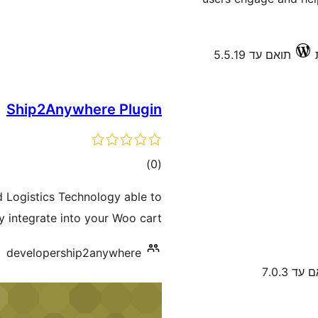
תואם עד 5.5.19
Ship2Anywhere Plugin
דרוגים
)
(0
 Logistics Technology able to
y integrate into your Woo cart.
developership2anywhere
עד 7.0.3