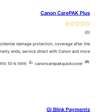
Canon CarePAK Plus
דרוגים
)
(0
idental damage protection, coverage after the
ranty ends, service direct with Canon and more!
canoncarepakquickcover
פחות מ-10 התקנות פעילות
GI Blink Payments