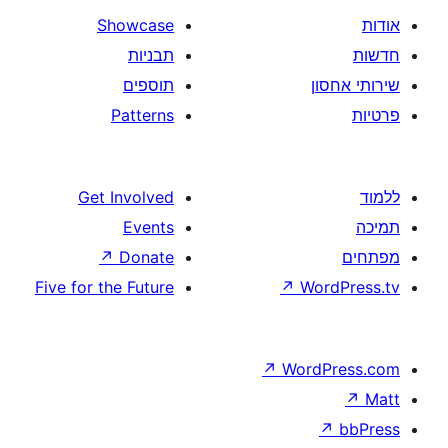
Showcase
תבניות
תוספים
Patterns
Get Involved
Events
↗
Donate
Five for the Future
↗
W
↗
Wor