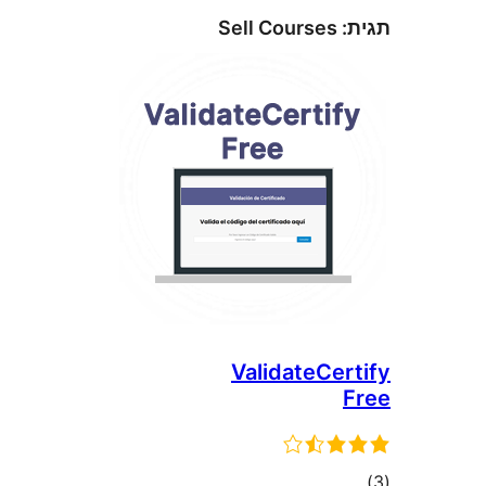
Sell Courses
ValidateCe
ם