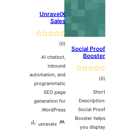
UnravelX
Sales
דרוגים
)
(0
Social 
Bo
AI chatbot,
inbound
automation, and
ם
programmatic
SEO page
Descri
generation for
Social
WordPress.
Booster
unravelx
you d