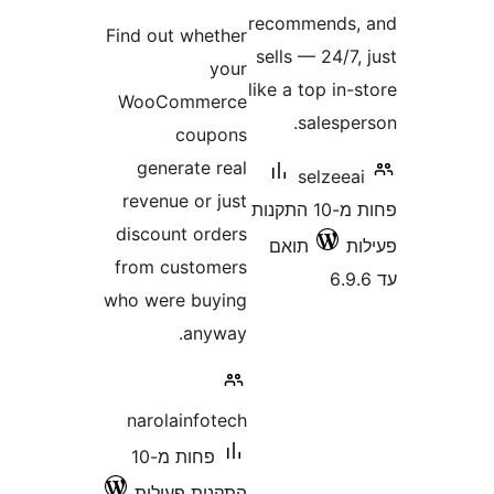
recommends
Find out whether
sells — 24/
your
like a top i
WooCommerce
salesp
coupons
generate real
selze
revenue or just
פחות מ-10 התקנות
discount orders
תואם
from customers
who were buying
anyway.
narolainfotech
פחות מ-10
התקנות פעילות