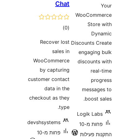
Chat
WooCom
Stor
דרוגים
)
(0
Dy
Recover lost
Discounts 
sales in
engagin
WooCommerce
discount
by capturing
rea
customer contact
pr
data in the
messa
checkout as they
boost
type.
Logik La
devshsystems
פחות מ-10
פחות מ-10
 פעילות