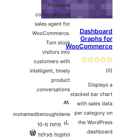
Proactive
conversational
sales agent for
Dashb
WooCommerce.
Graph
Turn store
WooComm
visitors into
customers with
ם
intelligent, timely
product
Disp
conversations.
stacked bar
with sale
per categ
mohamedbenoughidene
the Wor
פחות מ-10
dash
התקנות פעילות