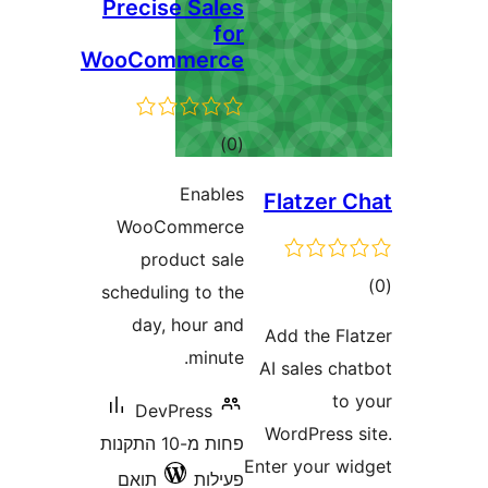
Precise Sales
for
WooCommerce
דרוגים
)
(0
Enables
Flatzer
WooCommerce
product sale
ם
scheduling to the
day, hour and
Add the F
minute.
AI sales c
t
DevPress
WordPress
פחות מ-10 התקנות
Enter your 
פעילות
תואם