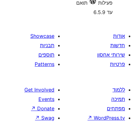
תואם
Showcase
תבניות
תוספים
Patterns
Get Involved
Events
↗
Donate
↗
Swag
↗
W