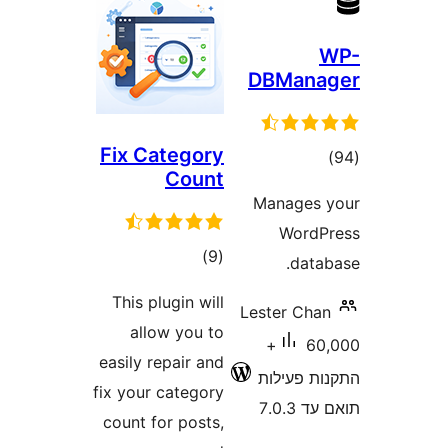
DBMan
Fix Category
גים
Count
Manage
Word
דרוגים
)
(9
dat
This plugin will
Lester Ch
allow you to
60,000+
easily repair and
 פעילות
fix your category
7.0
count for posts,