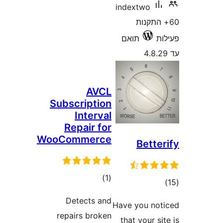
indextwo
התקנות
תואם
AVCL
Subscription
Interval
Repair for
WooCommerce
Bett
דרוגים
)
(1
ים
Detects and
Have you n
repairs broken
that your 