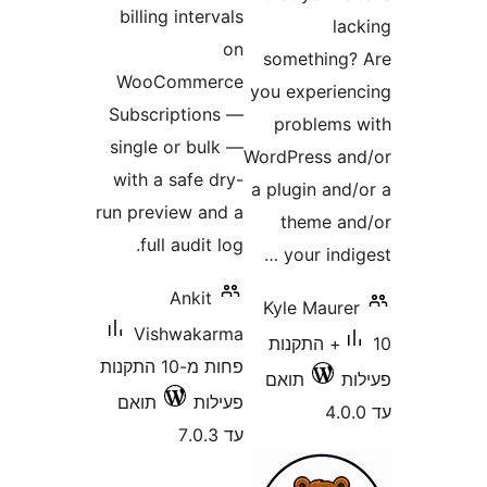
billing intervals
l
on
somethin
WooCommerce
you experi
Subscriptions —
problem
single or bulk —
WordPress 
with a safe dry-
a plugin an
run preview and a
theme 
full audit log.
your ind
Ankit
Kyle Maur
Vishwakarma
10+ התקנות
פחות מ-10 התקנות
תואם
פעילות
תואם
עד 7.0.3