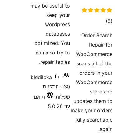
may be useful to
keep your
ם
wordpress
databases
Order 
optimized. You
Repa
can also try to
WooCom
repair tables.
scans all
orders i
bledileka
WooCom
30+ התקנות
sto
פעילות
תואם
updates t
עד 5.0.26
make your 
fully sea