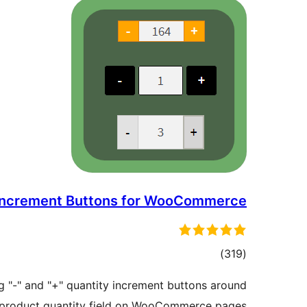
Increment Buttons for WooCommerce
דרוגים
)
(319
g "-" and "+" quantity increment buttons around
product quantity field on WooCommerce pages.