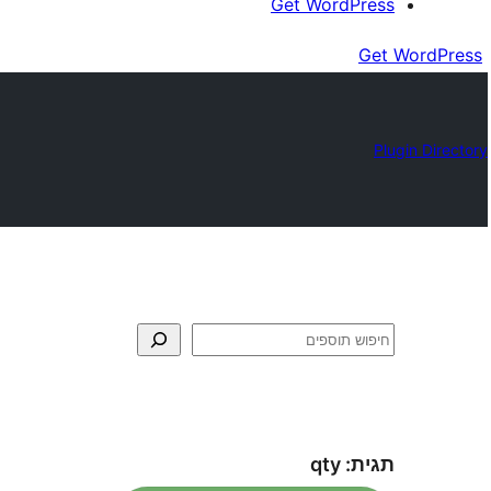
Get WordPress
Get WordPress
Plugin Directory
חיפוש
תגית:
qty