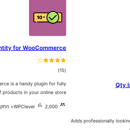
ntity for WooCommerce
דרוגים
)
(15
e is a handy plugin for fully
Qty 
 products in your online store.
2,000+ התקנות פעילות
WPClever
Adds professionally lookin