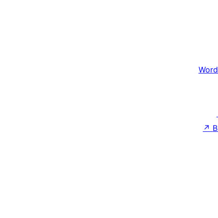
Word
↗
B