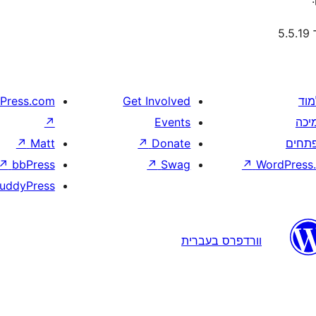
5
מוד
Get Involved
Press.com
יכה
Events
↗
תחים
Donate
↗
Matt
↗
↗
bbPress
↗
Swag
↗
WordPress.
uddyPress
וורדפרס בעברית