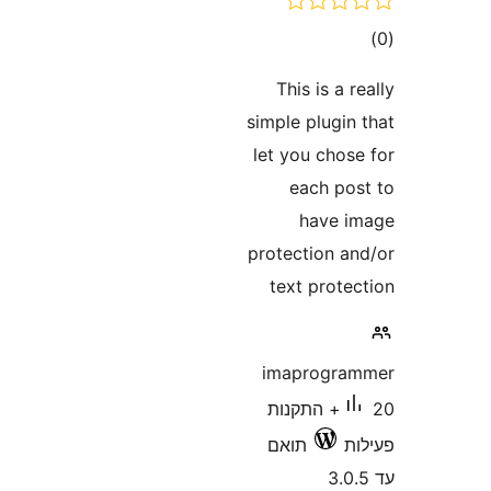
ם
This is a
simple plugi
let you cho
each p
have
protection 
text prot
imaprogr
20+ התקנות
תואם