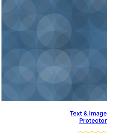
Text & 
Prot