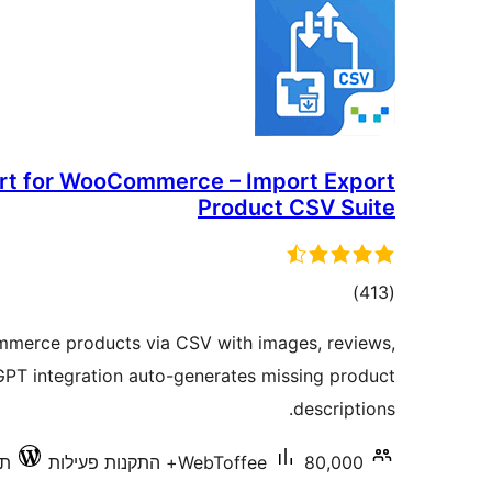
rt for WooCommerce – Import Export
Product CSV Suite
דרוגים
)
(413
merce products via CSV with images, reviews,
GPT integration auto-generates missing product
descriptions.
80,000+ התקנות פעילות
WebToffee
תוא