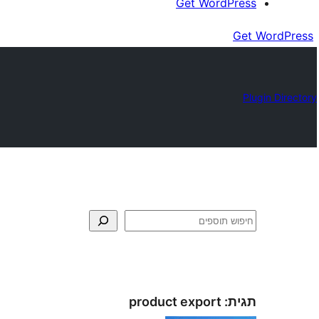
Get WordPress
Get WordPress
Plugin Directory
חיפוש
תגית:
product export