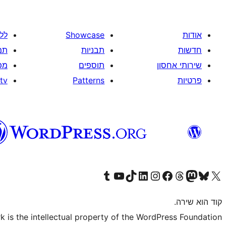
אודות
Showcase
לל
חדשות
תבניות
תמ
שירותי אחסון
תוספים
מפ
פרטיות
Patterns
tv
Visit our Tumblr account
Visit our YouTube channel
Visit our TikTok account
Visit our LinkedIn account
Visit our Instagram account
Visit our Threads account
Visit our Facebook page
Visit our Mastodon account
Visit our Bluesky account
Visit our X (formerly Twitter) account
קוד הוא שירה.
is the intellectual property of the WordPress Foundation.