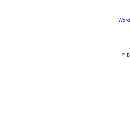
Word
↗
B