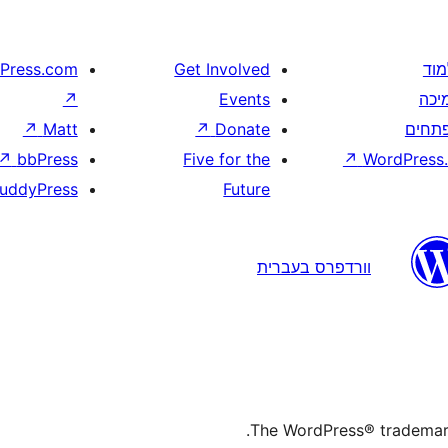
מוד
Get Involved
Press.com
יכה
Events
↗
תחים
Donate
↗
Matt
↗
↗
bbPress
Five for the
↗
WordPress.
uddyPress
Future
וורדפרס בעברית
The WordPress® trademark 