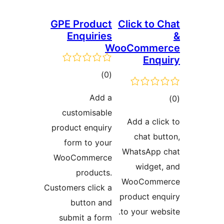
GPE Product
Click to
Enquiries
WooComm
En
דרוגים
)
(0
Add a
ם
customisable
Add a cl
product enquiry
chat b
form to your
WhatsAp
WooCommerce
widge
products.
WooCom
Customers click a
product e
button and
to your w
submit a form