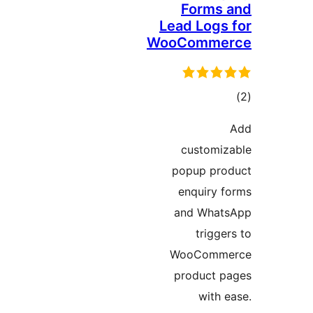
Form
Lead Log
WooComm
ם
custom
popup p
enquiry
and Wha
trig
WooCom
product
with