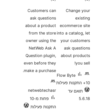
Customers can
Chang
ask questions
e
about a product
ecommerc
from the store
into a catal
owner using the
your cus
NetWeb Ask A
ask que
Question plugin,
about pr
even before they
yo
make a purchase.
Flow Byte
netwebtechasr
אם עד
פחות מ-10
התקנות פעילות