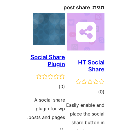
post share
Social Share
HT S
Plugin
דרוגים
)
(0
ם
A social share
Easily enab
plugin for wp
place the
posts and pages.
share but