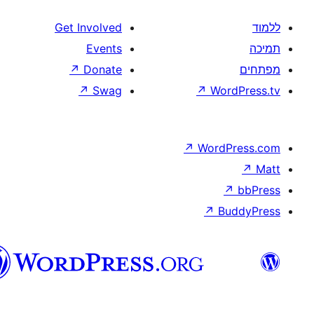
Get Involved
Events
↗
Donate
↗
Swag
↗
W
↗
Wor
↗
וורדפרס
בעברית