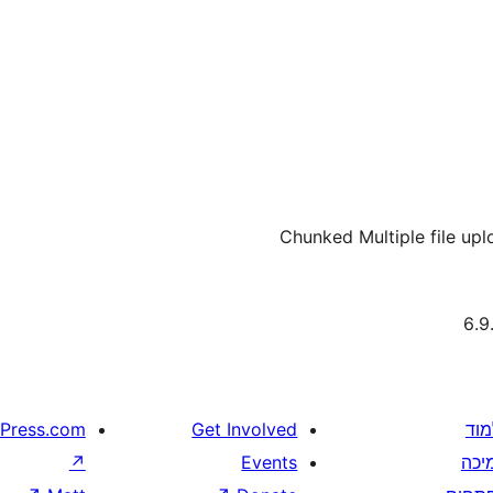
Chunked Multiple file upl
מוד
Get Involved
Press.com
יכה
Events
↗