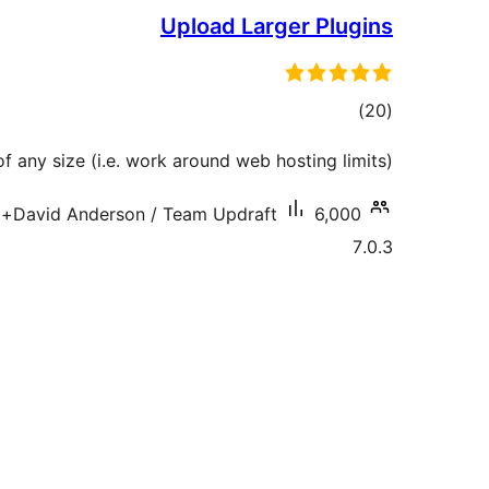
Upload Larger Plugins
דרוגים
)
(20
 of any size (i.e. work around web hosting limits)
6,000+ התקנות פעילות
David Anderson / Team Updraft
7.0.3