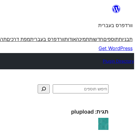
לדלג
לתוכן
וורדפרס בעברית
תבניות
תוספים
חדשות
תמיכה
אודות
וורדפרס בעברית
מפת דרכים
תרג
Get WordPress
Plugin Directory
חיפוש
תגית:
plupload