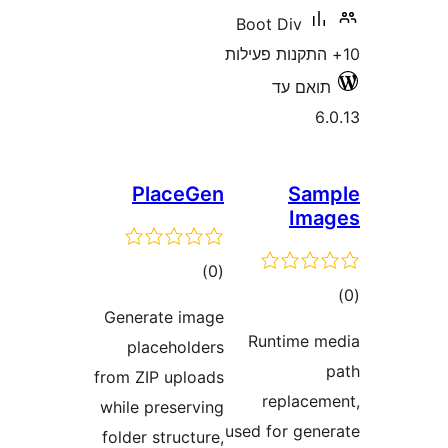
PlaceGe
דרוגים
)
(
Generate imag
placeholder
from ZIP upload
while preservin
folder structure