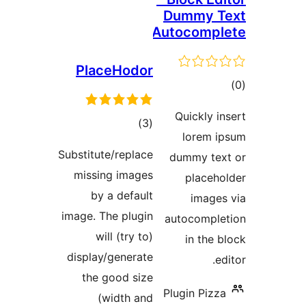
PlaceHodo
דרוגים
)
(
Substitute/replac
missing image
by a defaul
image. The plugi
will (try to
display/generat
the good siz
(width an