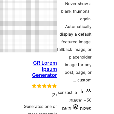
GR Lore
Ipsu
Generato
דרוגים
)
(
Generates one o