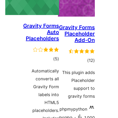
Gravity Form
Aut
Placeholder
דרוגים
)
(
Automaticall
converts al
Gravity For
labels int
HTML
placeholders