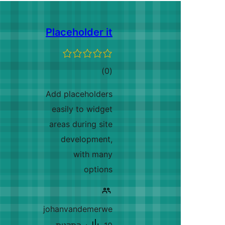
Placeholder i
דרוגים
)
(
Add placeholder
easily to widge
areas during sit
development
with man
option
johanvandemerw