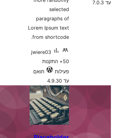
more randoml
selecte
paragraphs o
Lorem Ipsum tex
from shortcode
jwiere03
50+ התקנות
עילות
תואם
ד 4.9.30
Placeholde