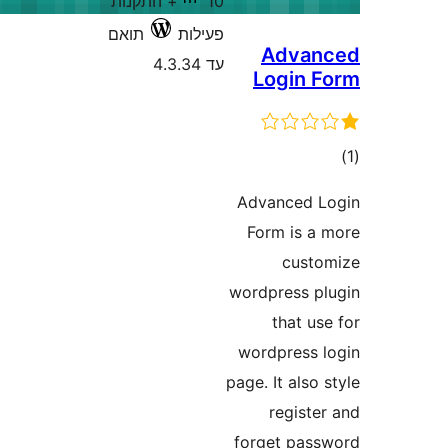
10+ התקנות
עילות
תואם
ד 4.3.34