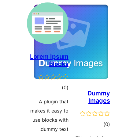
Lorem Ipsu
Block
דרוגים
)
(
A plugin tha
makes it easy t
use blocks wit
dummy text