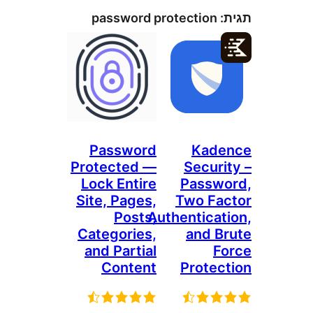
password protection
Password
Kad
Protected —
Secur
Lock Entire
Passw
Site, Pages,
Two F
Posts,
Authentica
Categories,
and 
and Partial
Content
Prote