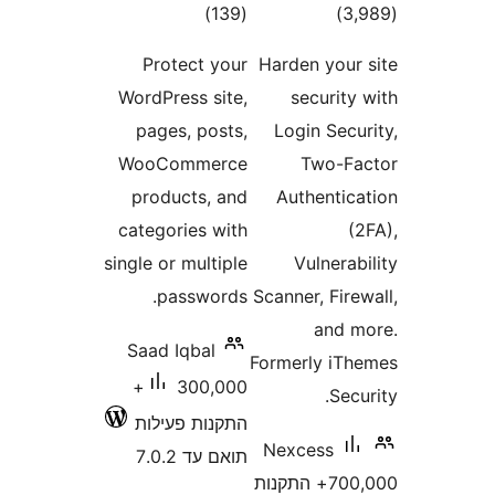
דרוגים
דרוגים
)
(139
)
Protect your
Harden you
WordPress site,
securi
pages, posts,
Login Se
WooCommerce
Two-
products, and
Authenti
categories with
single or multiple
Vulner
passwords.
Scanner, Fi
and
Saad Iqbal
Formerly i
300,000+
Se
התקנות פעילות
Nexcess
תואם עד 7.0.2
700,000+ התקנות