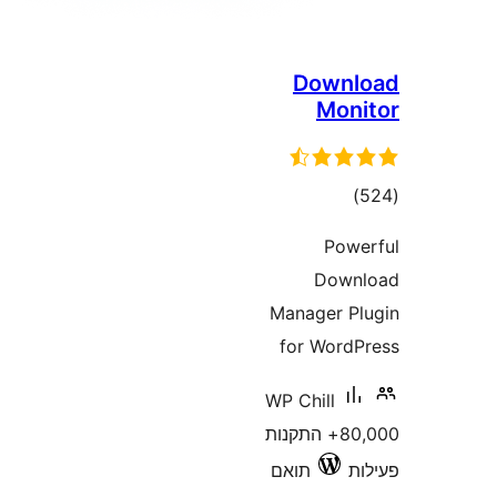
Down
Mo
וגים
Po
Dow
Manager 
for Wor
WP Chill
80,000+ התקנות
תואם