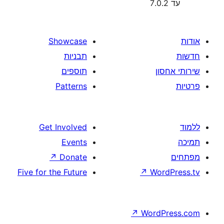
Showcase
תבניות
תוספים
Patterns
Get Involved
Events
↗
Donate
Five for the Future
↗
W
↗
Wor