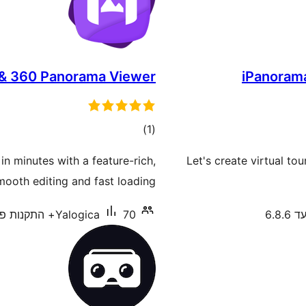
r & 360 Panorama Viewer
iPanorama
דרוגים
)
(1
n minutes with a feature-rich,
Let's create virtual to
ooth editing and fast loading.
6.8.
70+ התקנות פעילות
Yalogica