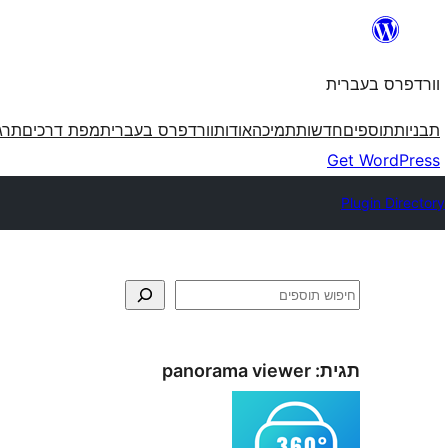
לדלג
לתוכן
וורדפרס בעברית
תבניות
תוספים
חדשות
תמיכה
אודות
וורדפרס בעברית
מפת דרכים
תרג
Get WordPress
Plugin Directory
חיפוש
תגית:
panorama viewer