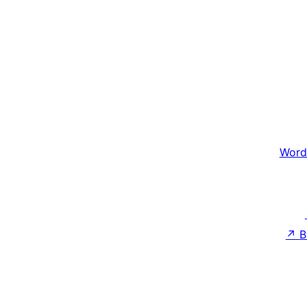
Word
↗
B