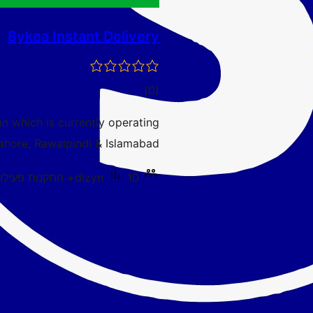
Bykea Instant Delivery
דרוגים
)
(0
an which is currently operating
Lahore, Rawalpindi & Islamabad.
10+ התקנות פעילות
dizyn