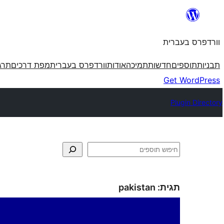
לדלג
לתוכן
וורדפרס בעברית
תבניות
תוספים
חדשות
תמיכה
אודות
וורדפרס בעברית
מפת דרכים
תרג
Get WordPress
Plugin Directory
חיפוש
תגית:
pakistan