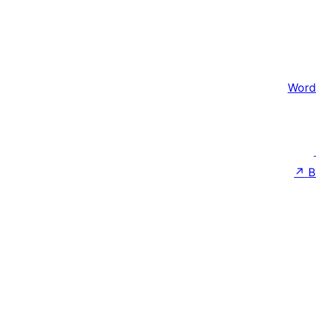
Word
↗
B