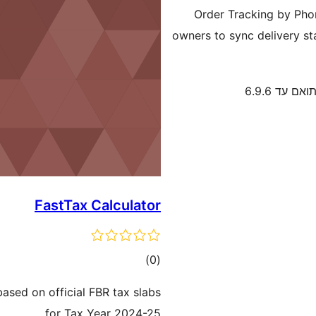
Order Tracking by Pho
owners to sync delivery st
ואם עד 6.9.6
FastTax Calculator
דרוגים
)
(0
based on official FBR tax slabs
for Tax Year 2024-25.