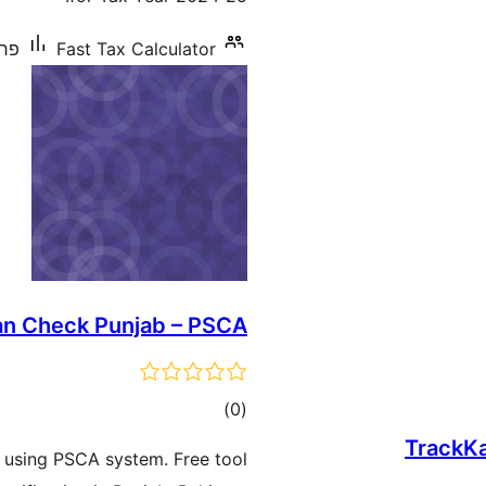
Fast Tax Calculator
פחות מ-0
an Check Punjab – PSCA
דרוגים
)
(0
TrackKa
e using PSCA system. Free tool