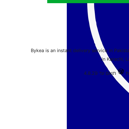
Bykea is an instant delivery service in Pakist
in Karachi, 
תואם עד 4.8.29