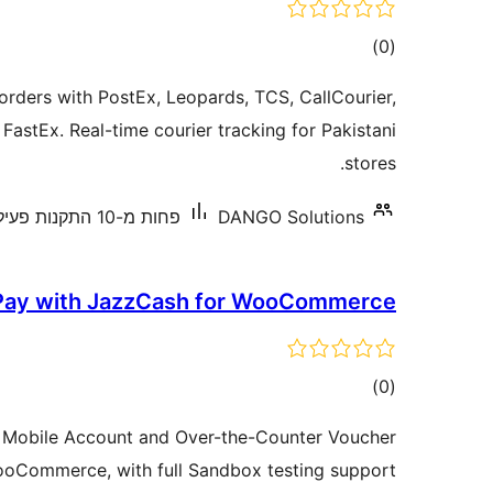
דרוגים
)
(0
ers with PostEx, Leopards, TCS, CallCourier,
astEx. Real-time courier tracking for Pakistani
stores.
DANGO Solutions
פחות מ-10 התקנות פעילות
Pay with JazzCash for WooCommerce
דרוגים
)
(0
 Mobile Account and Over-the-Counter Voucher
oCommerce, with full Sandbox testing support.