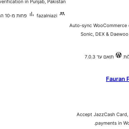
verification in Punjab, Pakistan.
fazalniazi
פחות מ-10 התקנות פעילות
Auto-sync WooCommerce ord
Sonic, DEX & Daewoo F
תואם עד 7.0.3
Fauran 
Accept JazzCash Card,
payments in Wo