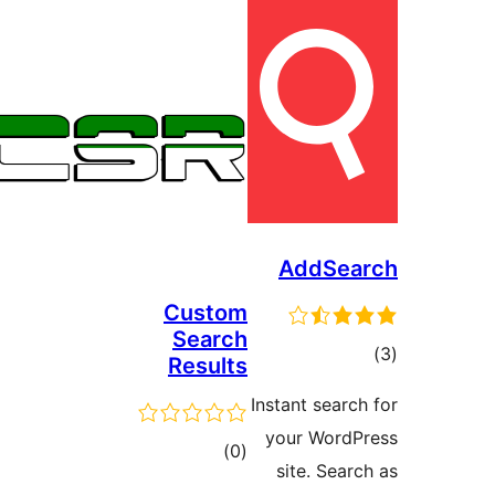
AddSe
Custom
Search
ם
Results
Instant sea
your Wor
דרוגים
)
(0
site. Se