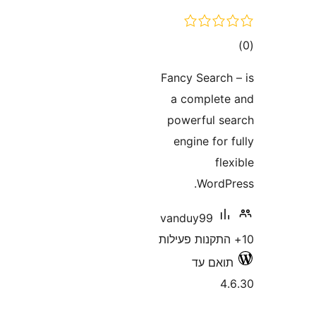
ם
Fancy Searc
a comple
powerful 
engine fo
f
Word
vanduy99
אם עד