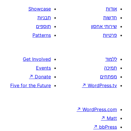
Showcase
תבניות
תוספים
Patterns
Get Involved
Events
↗
Donate
Five for the Future
↗
W
↗
Wor