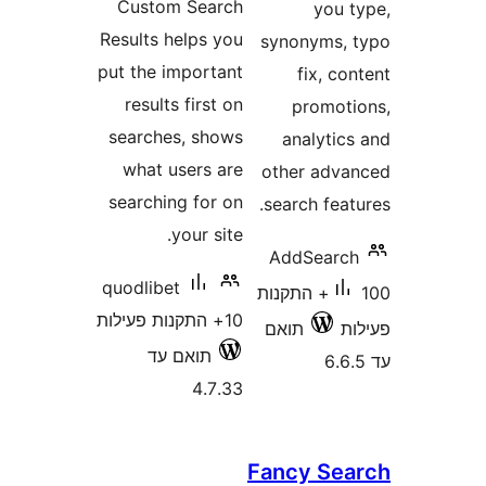
Custom Search
you
Results helps you
synonyms
put the important
fix, 
results first on
promo
searches, shows
analyti
what users are
other ad
searching for on
search fe
your site.
AddSear
quodlibet
100+ התקנות
10+ התקנות פעילות
תואם
תואם עד
4.7.33
Fancy S