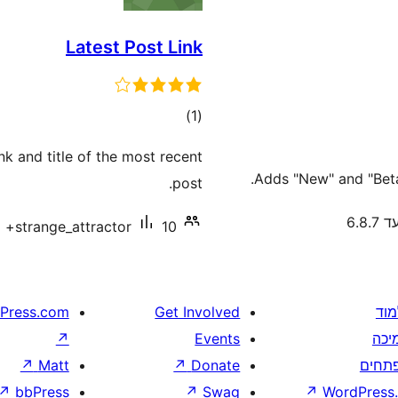
Latest Post Link
דרוגים
)
(1
 and title of the most recent
Adds "New" and "Beta
post.
6.8.
10+ התקנות פעילות
strange_attractor
מוד
Get Involved
Press.com
יכה
Events
↗
תחים
Donate
↗
Matt
↗
↗
bbPress
↗
Swag
↗
WordPress.