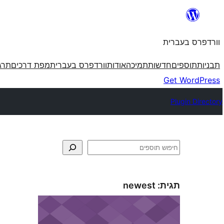
לדלג
לתוכן
וורדפרס בעברית
תבניות
תוספים
חדשות
תמיכה
אודות
וורדפרס בעברית
מפת דרכים
תרג
Get WordPress
Plugin Directory
חיפוש
תגית:
newest