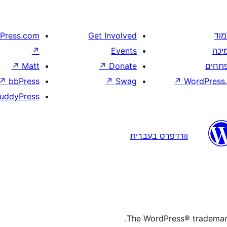
מוד
Get Involved
Press.com
יכה
Events
↗
תחים
Donate
↗
Matt
↗
↗
bbPress
↗
Swag
↗
WordPress.
uddyPress
וורדפרס בעברית
The WordPress® trademark 