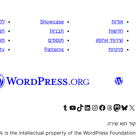
אודות
Showcase
לל
חדשות
תבניות
תמ
שירותי אחסון
תוספים
מפ
פרטיות
Patterns
tv
Visit our Tumblr account
Visit our YouTube channel
Visit our TikTok account
Visit our LinkedIn account
Visit our Instagram account
Visit our Threads account
Visit our Facebook page
Visit our Mastodon account
Visit our Bluesky account
Visit our X (formerly Twitter) account
קוד הוא שירה.
is the intellectual property of the WordPress Foundation.