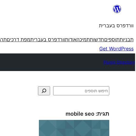
לדלג
לתוכן
וורדפרס בעברית
תבניות
תוספים
חדשות
תמיכה
אודות
וורדפרס בעברית
מפת דרכים
תרג
Get WordPress
Plugin Directory
חיפוש
תגית:
mobile seo