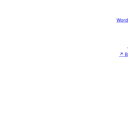
Word
↗
B