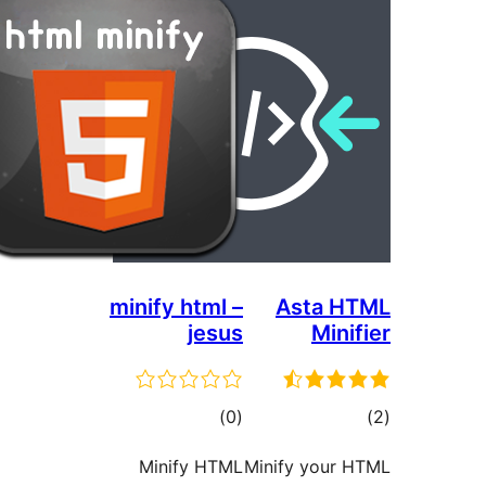
minify html –
Asta 
jesus
Min
ם
דרוגים
)
(0
Minify HTML
Minify you