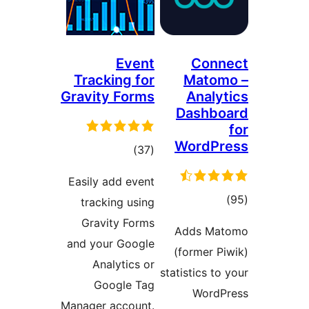
Even
Tracking fo
Gravity Form
דרוגים
)
Easily add eve
tracking usi
Gravity For
and your Goog
Analytics 
Google T
Manager accoun