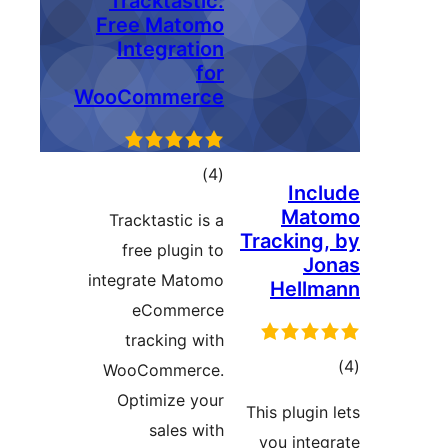
Tracktastic
Free Matom
Integratio
fo
WooCommerc
דרוגים
)
Tracktastic is
free plugin 
integrate Mato
eCommerc
tracking wi
WooCommerce
Optimize yo
sales wi