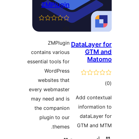
ZMPlugi
דרוגים
)
ZMPlug
contains vario
essential tools f
WordPres
websites th
every webmast
may need and 
the compani
plugin to o
theme