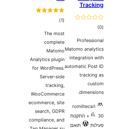
דרוגים
)
The mo
comple
Matom
Analytics plug
for WordPres
Server-si
trackin
WooCommerc
ecommerce, si
search, GD
compliance, a
Tag Manager 