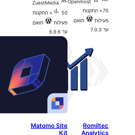
ZuestMedia
50+ התקנות
ילות
תואם
6.9.
Matomo Sit
Ki