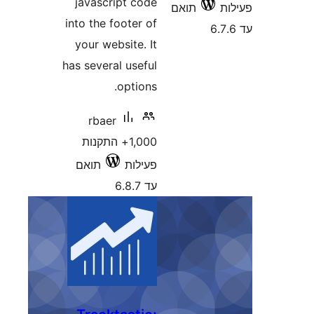
javascript co
into the footer 
your website. 
has several usef
option
rbaer
1,000+ התקנות
ילות
תואם
6.8.