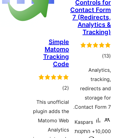
Simpl
Matom
Trackin
Cod
דרוגים
)
This unoffici
plugin adds t
Matomo We
Analyti