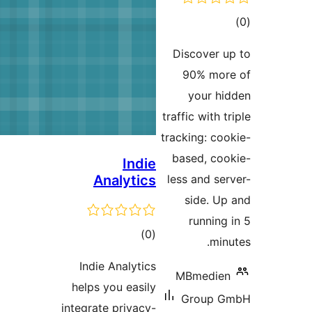
Indi
Analytic
דרוגים
)
Indie Analyti
helps you easi
integrate privac