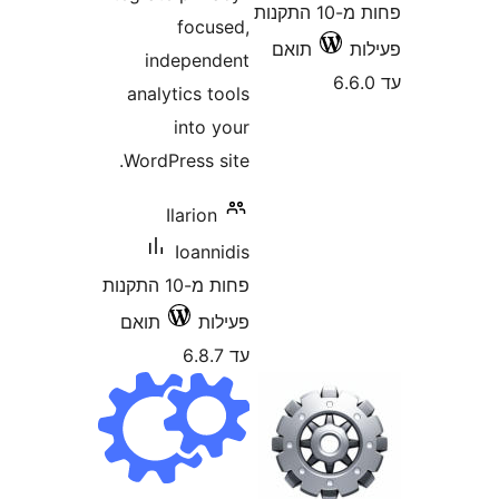
focuse
independe
analytics too
into yo
WordPress sit
Ilarion
Ioannid
פחות מ-10 התקנות
ילות
תואם
6.8.