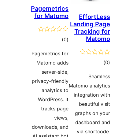
Pagemetric
for Matom
דרוגים
)
Pagemetrics f
Matomo add
server-sid
privacy-friend
analytics 
WordPress. 
tracks pa
view
downloads, a
AI assistant b