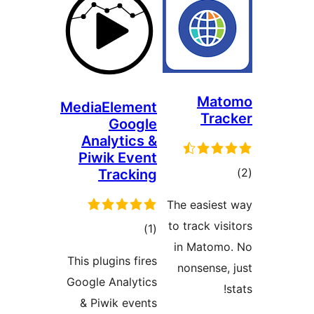
MediaElemen
Googl
Analytics 
Piwik Even
Trackin
דרוגים
)
This plugins fir
Google Analyti
& Piwik even