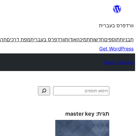
לדלג
לתוכן
וורדפרס בעברית
תבניות
תוספים
חדשות
תמיכה
אודות
וורדפרס בעברית
מפת דרכים
תרג
Get WordPress
Plugin Directory
חיפוש
תגית:
master key