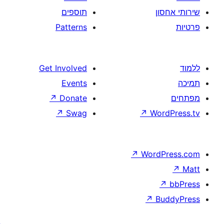
תוספים
Patterns
Get Involved
Events
↗
Donate
↗
Swag
↗
W
↗
Wor
↗