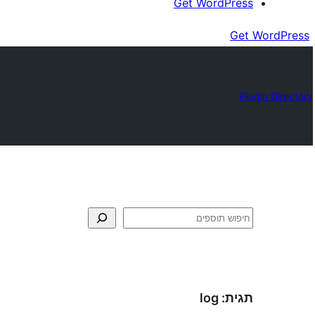
Get WordPress
Get WordPress
Plugin Directory
חיפוש
תגית:
log