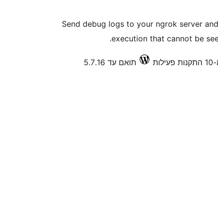
Send debug logs to your ngrok server and
execution that cannot be se
לות
תואם עד 5.7.16