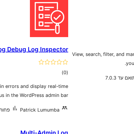
og Debug Log Inspector
View, search, filter, and m
you
דרוגים
)
(0
אם עד 7.0.3
n errors and display real-time
us in the WordPress admin bar.
Patrick Lumumba
פחות מ-10 התק
Multi-Admin Log