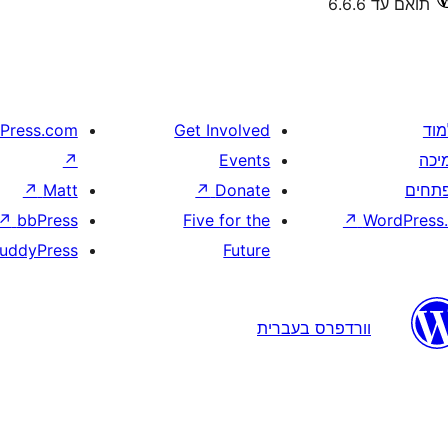
תואם עד 6.6.6
מוד
Get Involved
Press.com
יכה
Events
↗
תחים
Donate
↗
Matt
↗
↗
bbPress
Five for the
↗
WordPress.
uddyPress
Future
וורדפרס בעברית