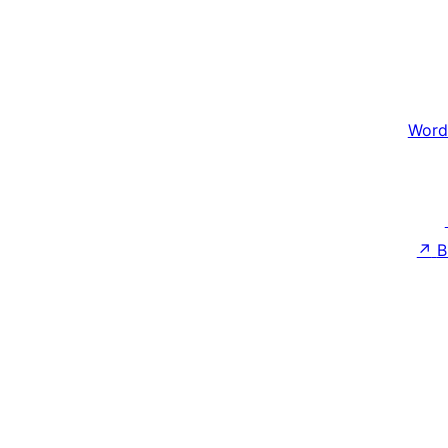
Word
↗
B