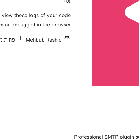
דרוגים
)
(0
 view those logs of your code
en or debugged in the browser.
Mehbub Rashid
פחות מ-10 התקנות פעי
Professional SMTP plugin s