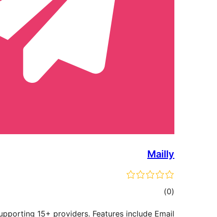
Mailly
דרוגים
)
(0
upporting 15+ providers. Features include Email