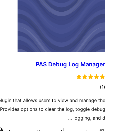
PAS Debug Log Manager
דרוגים
)
(1
lugin that allows users to view and manage the
Provides options to clear the log, toggle debug
logging, and d …