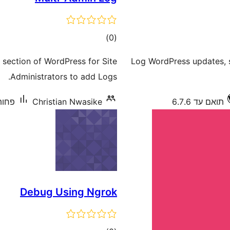
דרוגים
)
(0
section of WordPress for Site
Log WordPress updates, s
Administrators to add Logs.
תואם עד 6.7.6
Christian Nwasike
פחות מ-10 הת
Debug Using Ngrok