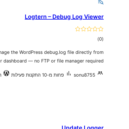
Logtern – Debug Log Viewer
דרוגים
)
(0
anage the WordPress debug.log file directly from
r dashboard — no FTP or file manager required.
sonu8755
פחות מ-10 התקנות פעילות
תו
Update Logger