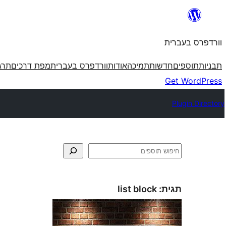
לדלג
לתוכן
וורדפרס בעברית
תבניות
תוספים
חדשות
תמיכה
אודות
וורדפרס בעברית
מפת דרכים
תרג
Get WordPress
Plugin Directory
חיפוש
תגית:
list block