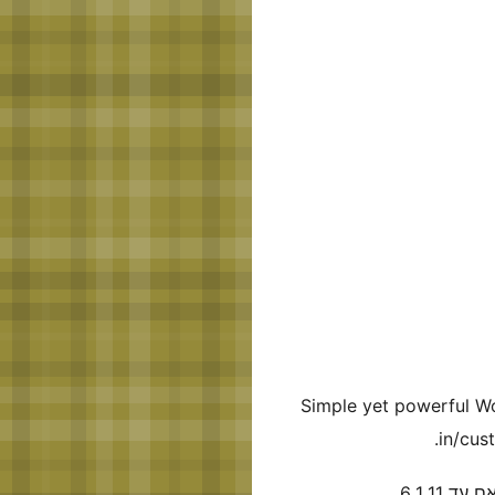
Simple yet powerful Wo
in/cus
 עד 6.1.11