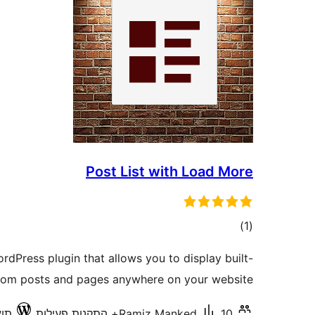
Post List with Load More
דרוגים
)
(1
rdPress plugin that allows you to display built-
tom posts and pages anywhere on your website.
10+ התקנות פעילות
Ramiz Manked
תואם