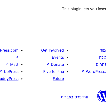
This plugin lets you inse
מוד
Get Involved
Press.com
יכה
Events
↗
תחים
Donate
↗
Matt
↗
↗
bbPress
Five for the
↗
WordPress.
uddyPress
Future
וורדפרס בעברית