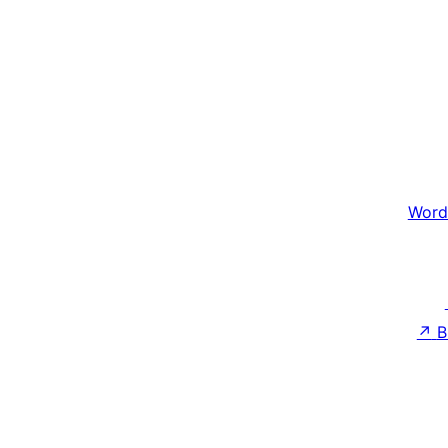
Word
↗
B