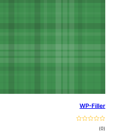
WP-Filler
דרוגים
)
(0