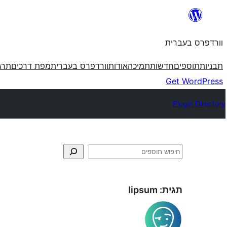
לדלג
לתוכן
וורדפרס בעברית
תבניות
תוספים
חדשות
תמיכה
אודות
וורדפרס בעברית
מפת דרכים
תרג
Get WordPress
Plugin Directory
חיפוש
תגית:
lipsum