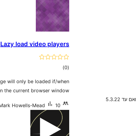
Lazy load video players
דרוגים
)
(0
ge will only be loaded if/when
thin the current browser window.
ם עד 5.3.22
10+ התקנות פעילות
Mark Howells-Mead