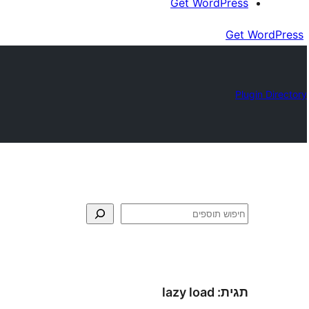
Get WordPress
Get WordPress
Plugin Directory
חיפוש
תגית:
lazy load