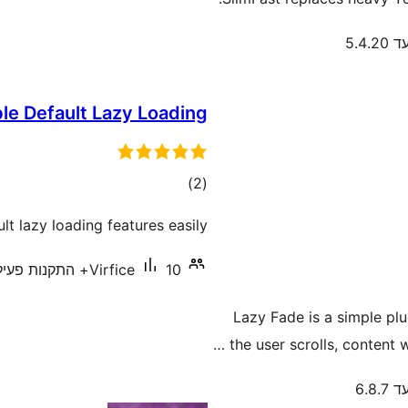
5.4.
le Default Lazy Loading
דרוגים
)
(2
t lazy loading features easily.
10+ התקנות פעילות
Virfice
Lazy Fade is a simple plu
the user scrolls, content w
6.8.