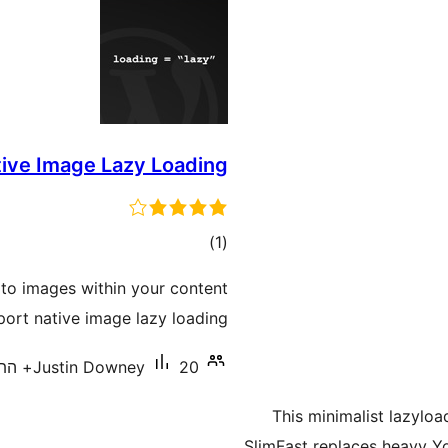
ive Image Lazy Loading
דרוגים
)
(1
 to images within your content
port native image lazy loading.
20+ התקנות פעילות
Justin Downey
This minimalist lazylo
SlimFast replaces heavy Yo