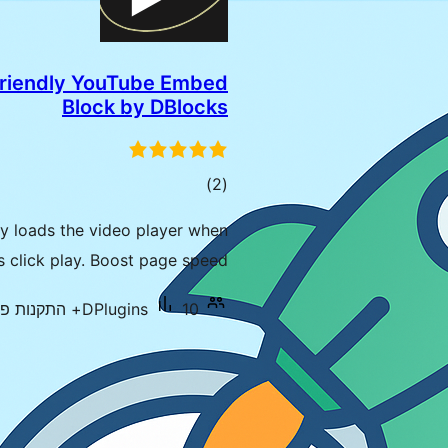
Friendly YouTube Embed
Block by DBlocks
דרוגים
)
(2
y loads the video player when
rs click play. Boost page speed.
10+ התקנות פעילות
DPlugins