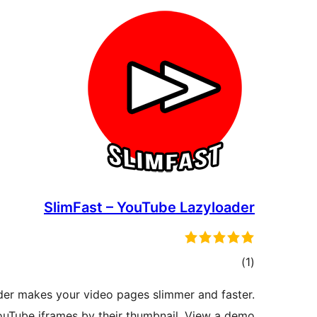
SlimFast – YouTube Lazyloader
דרוגים
)
(1
ader makes your video pages slimmer and faster.
uTube iframes by their thumbnail. View a demo.