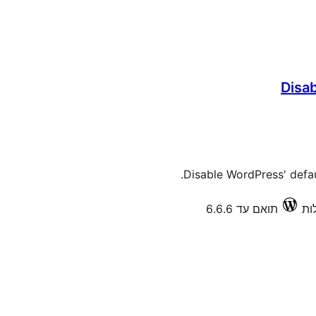
Disab
Disable WordPress' defaul
תואם עד 6.6.6