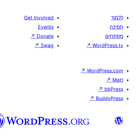
וורדפרס
בעברית