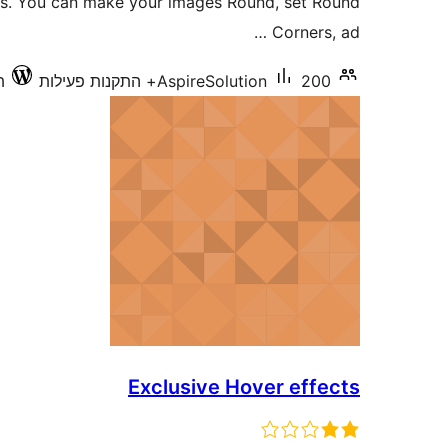
ts. You can make your images Round, set Round
Corners, ad …
200+ התקנות פעילות
AspireSolution
תו
Exclusive Hover effects