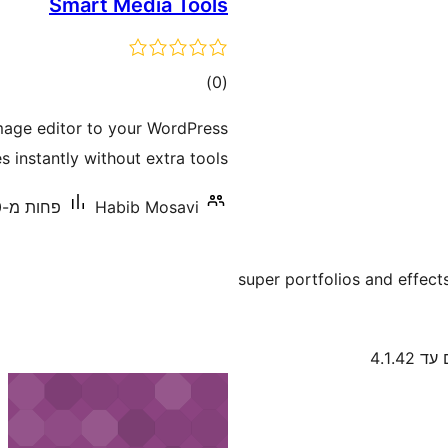
Smart Media Tools
דרוגים
)
(0
image editor to your WordPress
 instantly without extra tools.
Habib Mosavi
פחות מ-10 התקנות פעילות
super portfolios and effect
 4.1.42