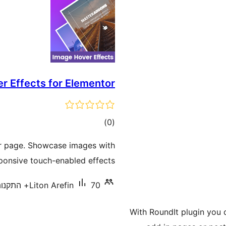
r Effects for Elementor
דרוגים
)
(0
r page. Showcase images with
sponsive touch-enabled effects.
70+ התקנות פעילות
Liton Arefin
With RoundIt plugin you c