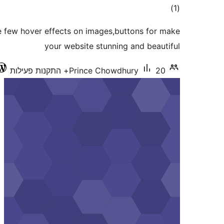
דרוגים
)
(1
e few hover effects on images,buttons for make
your website stunning and beautiful
20+ התקנות פעילות
Prince Chowdhury