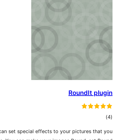
RoundIt plugin
דרוגים
)
(4
an set special effects to your pictures that you