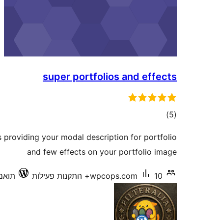
super portfolios and effects
דרוגים
)
(5
s providing your modal description for portfolio
and few effects on your portfolio image
10+ התקנות פעילות
wpcops.com
תואם עד