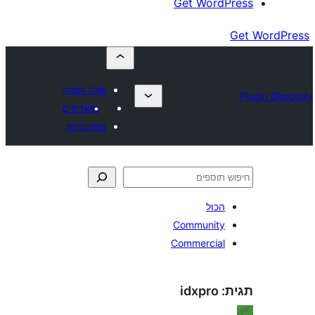
Get Wor
שלח תוסף
מועדפים
התחברות
כול
Communit
Commercia
idxpro