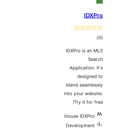
I
ם
IDXPro is 
Applicatio
desig
blend seam
into your we
Try it f
ihouse IDXP
Developme