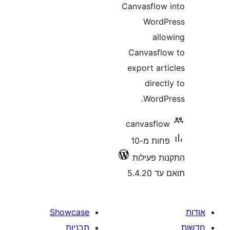
Canvasflo
Word
al
Canvasf
export a
dire
Word
canvasfl
פחות מ-10
 פעילות
5.4.
Showcase
תבניות