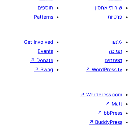
תוספים
Patterns
Get Involved
Events
↗
Donate
↗
Swag
↗
W
↗
Wor
↗