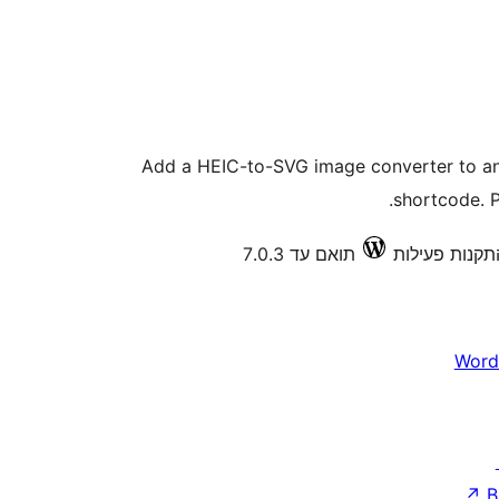
Add a HEIC-to-SVG image converter to an
shortcode. 
תואם עד 7.0.3
Word
↗
B