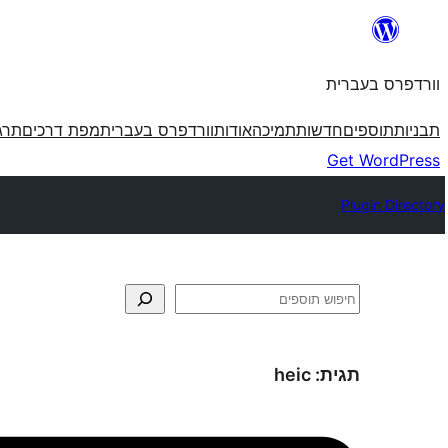
לדלג
לתוכן
וורדפרס בעברית
תבניות
תוספים
חדשות
תמיכה
אודות
וורדפרס בעברית
מפת דרכים
תרג
Get WordPress
Plugin Directory
חיפוש
תגית:
heic