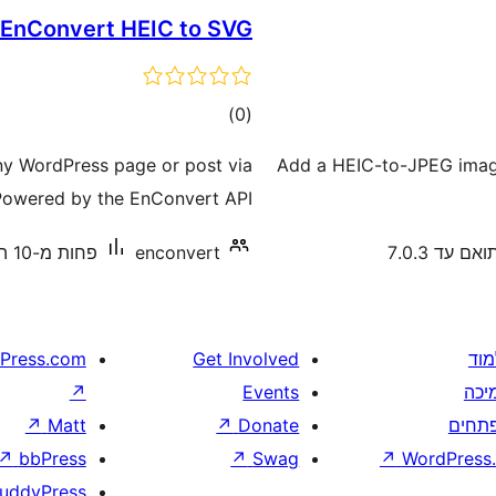
EnConvert HEIC to SVG
דרוגים
)
(0
y WordPress page or post via
Add a HEIC-to-JPEG image
Powered by the EnConvert API.
ואם עד 7.0.3
enconvert
פחות מ-10 התקנות פעילות
מוד
Get Involved
Press.com
יכה
Events
↗
תחים
Donate
↗
Matt
↗
↗
bbPress
↗
Swag
↗
WordPress.
uddyPress