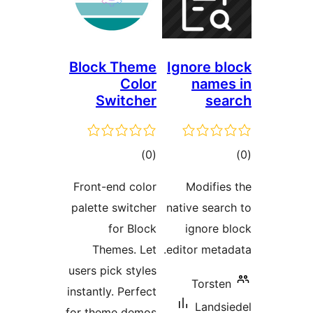
Block Theme
Ignore 
Color
nam
Switcher
s
ם
דרוגים
)
(0
Front-end color
Modifi
palette switcher
native sea
for Block
ignore
Themes. Let
editor met
users pick styles
Torst
instantly. Perfect
Land
for theme demos