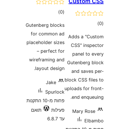
Custom
דרוגים
)
(0
ם
Gutenberg blocks
for common ad
Adds a "
placeholder sizes
CSS" ins
– perfect for
panel to
wireframing and
Gutenberg
layout design.
and save
block CSS fi
Jake
uploads for 
Spurlock
end enqu
פחות מ-10 התקנות
פעילות
תואם
Mary Ro
עד 6.8.7
El