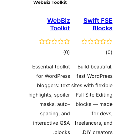
WebBiz
Swif
Toolkit
B
ם
דרוגים
)
(0
Essential toolkit
Build bea
for WordPress
fast Wor
bloggers: text
sites with f
highlights, spoiler
Full Site 
masks, auto-
blocks —
spacing, and
fo
interactive Q&A
freelancer
blocks.
DIY cr