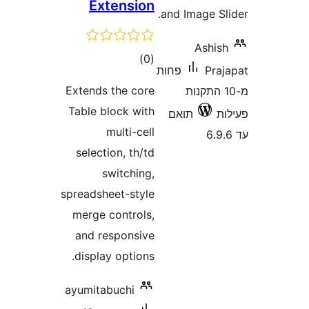
Extension
and Image 
Ashi
דרוגים
)
(0
Pr
פחות
Extends the core
10 התקנות
Table block with
תואם
multi-cell
selection, th/td
switching,
spreadsheet-style
merge controls,
and responsive
display options.
ayumitabuchi