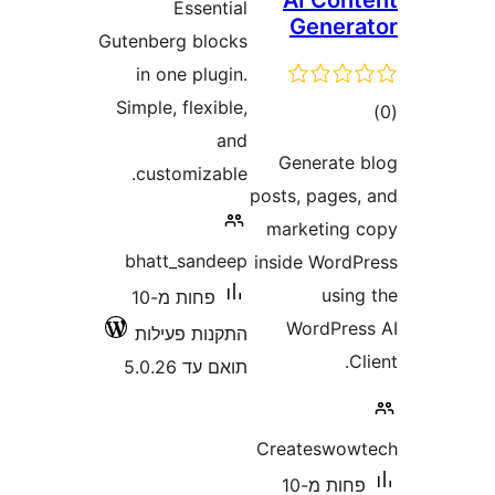
AI Co
Essential
Gene
Gutenberg blocks
in one plugin.
Simple, flexible,
ם
and
Generat
customizable.
posts, page
marketin
bhatt_sandeep
inside Wor
usi
פחות מ-10
WordPr
התקנות פעילות
תואם עד 5.0.26
Createswo
פחות מ-10