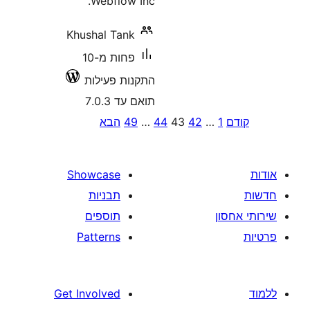
Webflow Inc.
Khushal Tank
פחות מ-10
התקנות פעילות
תואם עד 7.0.3
P
…
42
43
44
…
49
הבא
pagina
Showcase
תבניות
תוספים
Patterns
Get Involved