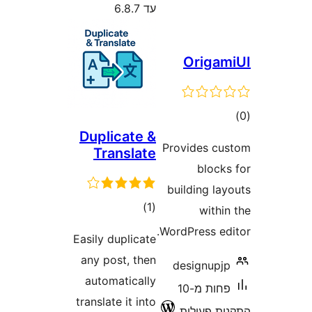
עד 6.8.7
Orig
ם
Duplicate &
Provides 
Translate
bloc
building l
דרוגים
)
(1
wit
WordPress e
Easily duplicate
any post, then
designup
automatically
פחות מ-10
translate it into
 פעילות