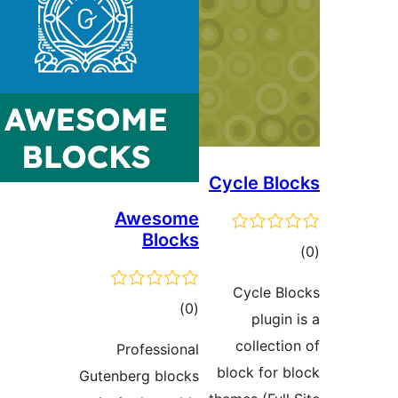
Cycle B
Awesome
Blocks
ם
Cycle 
דרוגים
)
(0
plug
collec
Professional
block for
Gutenberg blocks