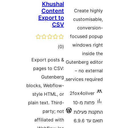
Khushal
Content
Create 
Export to
customi
CSV
conve
focused
windows
דרוגים
)
(0
ins
Export posts &
Gutenberg 
pages to CSV:
– no ex
Gutenberg
services re
blocks, Webflow-
2fox4oli
style HTML, or
פחות מ-10
plain text. Third-
party; not
 פעילות
affiliated with
6.9