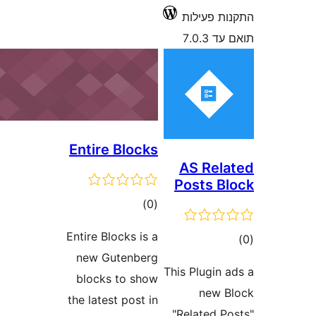
 פעילות
7.0
Entire Blocks
AS Re
Posts 
דרוגים
)
(0
Entire Blocks is a
ם
new Gutenberg
This Plugin
blocks to show
new
the latest post in
"Related 