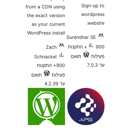
from a CDN usi
the exact vers
as your curr
WordPress inst
Zach
Schnackel
900+ התקנות
לות
תואם
4.