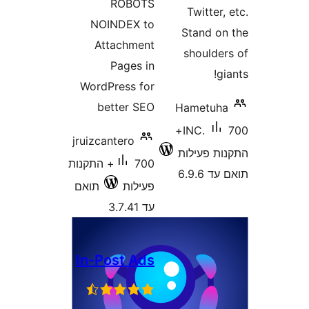
ROBO
NOINDEX 
Attachme
Pages 
WordPress f
better S
jruizcantero
700+ התקנות
לות
תואם
3.
In-Post A