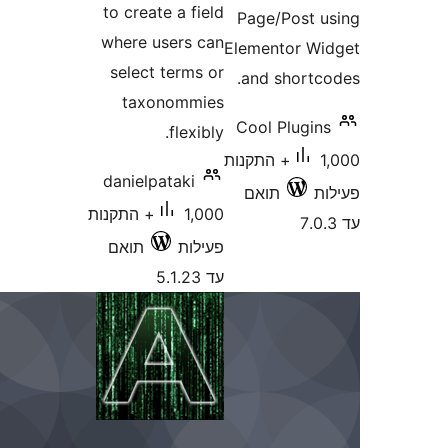
to create a fi
where users c
select terms
taxonommi
flexib
danielpataki
1,000+ התקנות
לות
תואם
5.