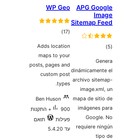
WP G
דרוגים
)
Adds locati
maps to yo
posts, pages a
custom po
typ
Ben Huson
900+ התקנות
לות
תואם
5.