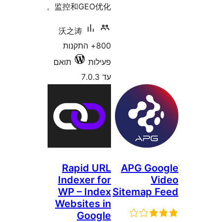
监控和GEO优
沃之涛
800+ התקנות
לות
תואם
7.
Rapid U
Indexer f
WP – Ind
Websites 
Goog