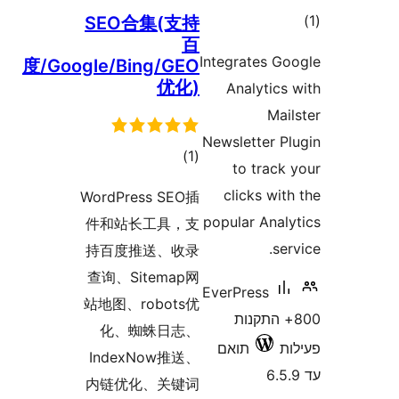
SEO合集(支
度/Google/Bing/G
优化
רוגים
WordPress SE
件和站长工具，
持百度推送、收
查询、Sitema
站地图、robot
化、蜘蛛日志
IndexNow推
内链优化、关键