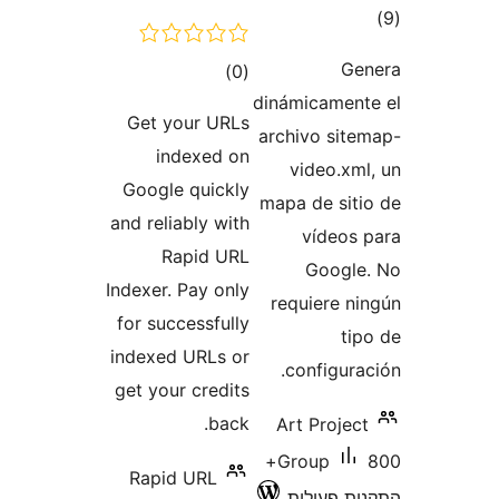
רוגים
)
Get your UR
indexed 
Google quick
and reliably w
Rapid U
Indexer. Pay o
for successfu
indexed URLs 
get your cred
ba
Rapid URL